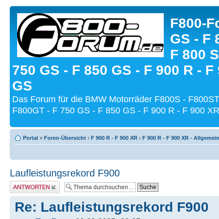
F800-Fo
GS - F 
F 800 S
750 GS - F 850 GS - F 900 R - F
GS
Das Forum für die BMW Motorräder F800S - F800ST
F800GT - F 750 GS - F 850 GS - F 900 R - F 900 XR
Portal
»
Foren-Übersicht
‹
F 900 R - F 900 XR
‹
F 900 R - F 900 XR - Allgemei
Laufleistungsrekord F900
Antwort schreiben
Re: Laufleistungsrekord F900