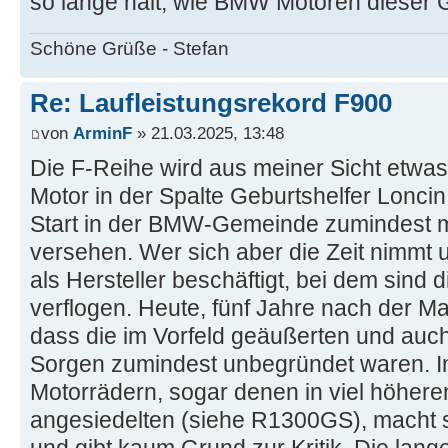
so lange hält, wie BMW Motoren dieser 
Schöne Grüße - Stefan
Re: Laufleistungsrekord F900
von
ArminF
» 21.03.2025, 13:48
Die F-Reihe wird aus meiner Sicht etwas
Motor in der Spalte Geburtshelfer Loncin
Start in der BMW-Gemeinde zumindest m
versehen. Wer sich aber die Zeit nimmt 
als Hersteller beschäftigt, bei dem sind 
verflogen. Heute, fünf Jahre nach der Ma
dass die im Vorfeld geäußerten und auc
Sorgen zumindest unbegründet waren. I
Motorrädern, sogar denen in viel höhere
angesiedelten (siehe R1300GS), macht s
und gibt kaum Grund zur Kritik. Die la