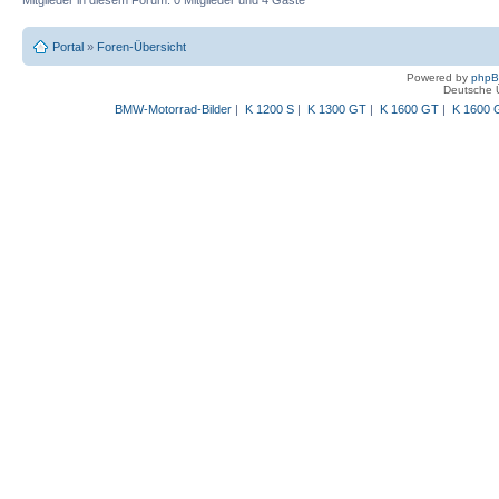
Mitglieder in diesem Forum: 0 Mitglieder und 4 Gäste
Portal
»
Foren-Übersicht
Powered by
php
Deutsche 
BMW-Motorrad-Bilder
|
K 1200 S
|
K 1300 GT
|
K 1600 GT
|
K 1600 