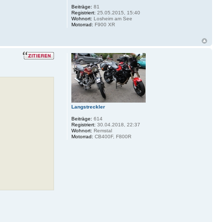
Beiträge:
81
Registriert:
25.05.2015, 15:40
Wohnort:
Losheim am See
Motorrad:
F900 XR
Langstreckler
Beiträge:
614
Registriert:
30.04.2018, 22:37
Wohnort:
Remstal
Motorrad:
CB400F, F800R