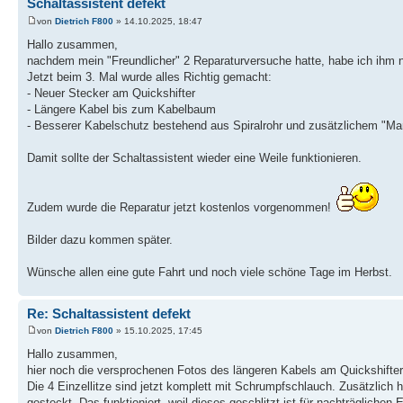
Schaltassistent defekt
von
Dietrich F800
» 14.10.2025, 18:47
Hallo zusammen,
nachdem mein "Freundlicher" 2 Reparaturversuche hatte, habe ich ihm
Jetzt beim 3. Mal wurde alles Richtig gemacht:
- Neuer Stecker am Quickshifter
- Längere Kabel bis zum Kabelbaum
- Besserer Kabelschutz bestehend aus Spiralrohr und zusätzlichem "Ma
Damit sollte der Schaltassistent wieder eine Weile funktionieren.
Zudem wurde die Reparatur jetzt kostenlos vorgenommen!
Bilder dazu kommen später.
Wünsche allen eine gute Fahrt und noch viele schöne Tage im Herbst.
Re: Schaltassistent defekt
von
Dietrich F800
» 15.10.2025, 17:45
Hallo zusammen,
hier noch die versprochenen Fotos des längeren Kabels am Quickshifter
Die 4 Einzellitze sind jetzt komplett mit Schrumpfschlauch. Zusätzlich
gesteckt. Das funktioniert, weil dieses geschlitzt ist für nachträglichen 