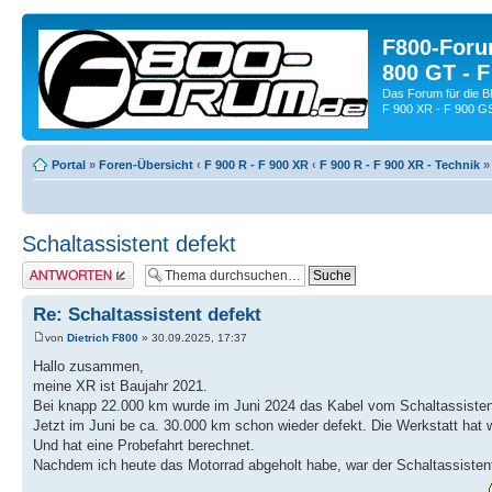
F800-Forum
800 GT - F
Das Forum für die 
F 900 XR - F 900 G
Portal
»
Foren-Übersicht
‹
F 900 R - F 900 XR
‹
F 900 R - F 900 XR - Technik
Schaltassistent defekt
Antwort schreiben
Re: Schaltassistent defekt
von
Dietrich F800
» 30.09.2025, 17:37
Hallo zusammen,
meine XR ist Baujahr 2021.
Bei knapp 22.000 km wurde im Juni 2024 das Kabel vom Schaltassistente
Jetzt im Juni be ca. 30.000 km schon wieder defekt. Die Werkstatt hat w
Und hat eine Probefahrt berechnet.
Nachdem ich heute das Motorrad abgeholt habe, war der Schaltassistent