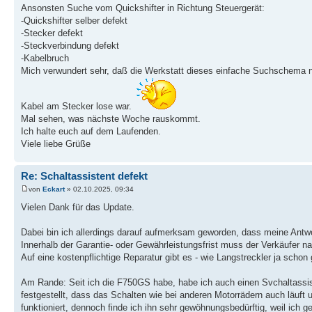
Ansonsten Suche vom Quickshifter in Richtung Steuergerät:
-Quickshifter selber defekt
-Stecker defekt
-Steckverbindung defekt
-Kabelbruch
Mich verwundert sehr, daß die Werkstatt dieses einfache Suchschema n
Kabel am Stecker lose war.
Mal sehen, was nächste Woche rauskommt.
Ich halte euch auf dem Laufenden.
Viele liebe Grüße
Re: Schaltassistent defekt
von
Eckart
» 02.10.2025, 09:34
Vielen Dank für das Update.
Dabei bin ich allerdings darauf aufmerksam geworden, dass meine Antwo
Innerhalb der Garantie- oder Gewährleistungsfrist muss der Verkäufer nac
Auf eine kostenpflichtige Reparatur gibt es - wie Langstreckler ja schon
Am Rande: Seit ich die F750GS habe, habe ich auch einen Svchaltassist
festgestellt, dass das Schalten wie bei anderen Motorrädern auch läuft
funktioniert, dennoch finde ich ihn sehr gewöhnungsbedürftig, weil ich g