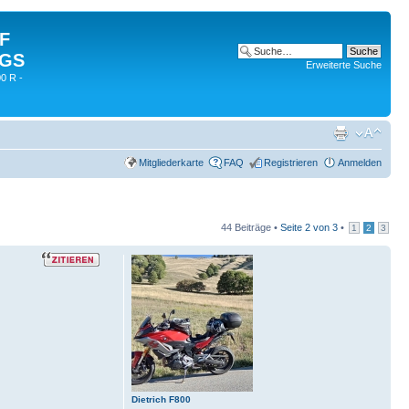
 F
 GS
Erweiterte Suche
0 R -
Mitgliederkarte
FAQ
Registrieren
Anmelden
44 Beiträge •
Seite
2
von
3
•
1
2
3
Dietrich F800