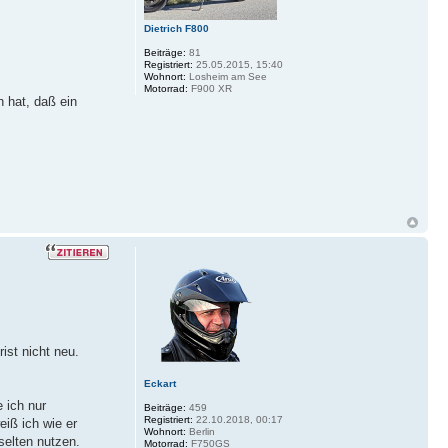
Dietrich F800
Beiträge:
81
Registriert:
25.05.2015, 15:40
Wohnort:
Losheim am See
Motorrad:
F900 XR
 hat, daß ein
ist nicht neu.
Eckart
 ich nur
Beiträge:
459
Registriert:
22.10.2018, 00:17
eiß ich wie er
Wohnort:
Berlin
selten nutzen.
Motorrad:
F750GS