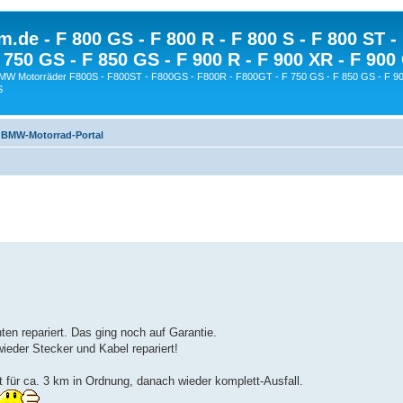
.de - F 800 GS - F 800 R - F 800 S - F 800 ST -
 750 GS - F 850 GS - F 900 R - F 900 XR - F 900
BMW Motorräder F800S - F800ST - F800GS - F800R - F800GT - F 750 GS - F 850 GS - F 90
S
»
BMW-Motorrad-Portal
n repariert. Das ging noch auf Garantie.
ieder Stecker und Kabel repariert!
 für ca. 3 km in Ordnung, danach wieder komplett-Ausfall.