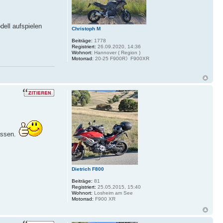
ell aufspielen
Christoph M
Beiträge:
1778
Registriert:
26.09.2020, 14:36
Wohnort:
Hannover ( Region )
Motorrad:
20-25 F900R》F900XR
assen.
Dietrich F800
Beiträge:
81
Registriert:
25.05.2015, 15:40
Wohnort:
Losheim am See
Motorrad:
F900 XR