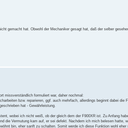
icht gemacht hat. Obwohl der Mechaniker gesagt hat, daß der selber gesehen
rt missverständlich formuliert war, daher nochmal:
harbeiten bzw. reparieren, ggf. auch mehrfach, allerdings beginnt dabei die Fr
 geschrieben hat - Gewährleistung.
ent, wobei ich nicht weiß, ob der gleich dem der F900XR ist. Zu Anfang habe
 und die Vermutung kam auf, er sei defekt. Nachdem ich mich belesen hatte, w
ewöhnt bin, eher sanft zu schalten. Somit werde ich diese Funktion wohl eher 