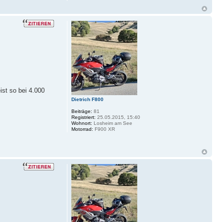
ist so bei 4.000
Dietrich F800
Beiträge:
81
Registriert:
25.05.2015, 15:40
Wohnort:
Losheim am See
Motorrad:
F900 XR