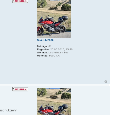
Dietrich F800
Beiträge:
81
Registriert:
25.05.2015, 15:40
Wohnort:
Losheim am See
Motorrad:
F900 XR
rschutzrohr