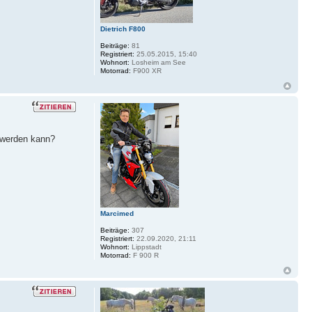
Dietrich F800
Beiträge:
81
Registriert:
25.05.2015, 15:40
Wohnort:
Losheim am See
Motorrad:
F900 XR
 werden kann?
Marcimed
Beiträge:
307
Registriert:
22.09.2020, 21:11
Wohnort:
Lippstadt
Motorrad:
F 900 R