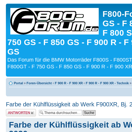
F800-Fo
GS - F 
F 800 S
750 GS - F 850 GS - F 900 R - F
GS
Das Forum für die BMW Motorräder F800S - F800ST
F800GT - F 750 GS - F 850 GS - F 900 R - F 900 XR
Portal
»
Foren-Übersicht
‹
F 900 R - F 900 XR
‹
F 900 R - F 900 XR - Technik
Farbe der Kühlflüssigkeit ab Werk F900XR, Bj. 
Antwort schreiben
Farbe der Kühlflüssigkeit ab W