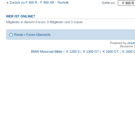
Zurück zu F 900 R - F 900 XR - Technik
Gehe zu:
WER IST ONLINE?
Mitglieder in diesem Forum: 0 Mitglieder und 3 Gäste
Portal
»
Foren-Übersicht
Powered by
php
Deutsche 
BMW-Motorrad-Bilder
|
K 1200 S
|
K 1300 GT
|
K 1600 GT
|
K 1600 