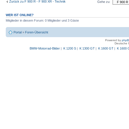
Zurück zu F 900 R - F 900 XR - Technik
Gehe zu:
WER IST ONLINE?
Mitglieder in diesem Forum: 0 Mitglieder und 3 Gäste
Portal
»
Foren-Übersicht
Powered by
php
Deutsche 
BMW-Motorrad-Bilder
|
K 1200 S
|
K 1300 GT
|
K 1600 GT
|
K 1600 