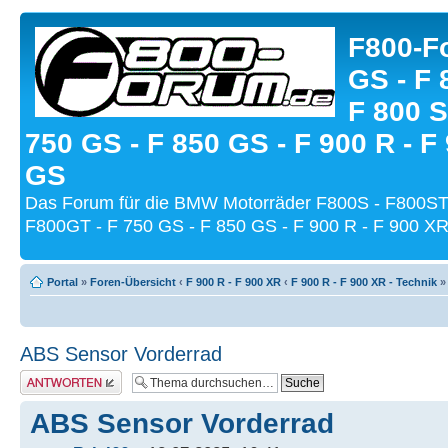
F800-Fo
GS - F 
F 800 S
750 GS - F 850 GS - F 900 R - F
GS
Das Forum für die BMW Motorräder F800S - F800ST
F800GT - F 750 GS - F 850 GS - F 900 R - F 900 XR
Portal
»
Foren-Übersicht
‹
F 900 R - F 900 XR
‹
F 900 R - F 900 XR - Technik
ABS Sensor Vorderrad
Antwort schreiben
ABS Sensor Vorderrad