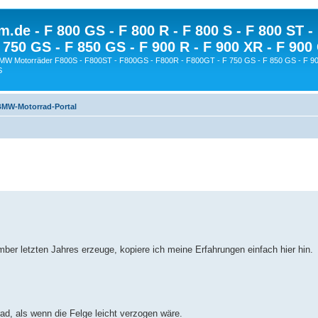
.de - F 800 GS - F 800 R - F 800 S - F 800 ST -
 750 GS - F 850 GS - F 900 R - F 900 XR - F 900
BMW Motorräder F800S - F800ST - F800GS - F800R - F800GT - F 750 GS - F 850 GS - F 90
S
MW-Motorrad-Portal
ber letzten Jahres erzeuge, kopiere ich meine Erfahrungen einfach hier hin.
ad, als wenn die Felge leicht verzogen wäre.