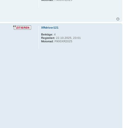
XRdriver121
Beiträge:
4
Registriert:
22.10.2025, 23:01
Motorrad:
F900XR2025