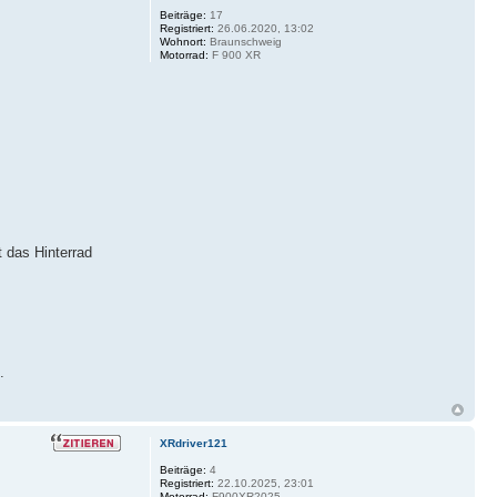
Beiträge:
17
Registriert:
26.06.2020, 13:02
Wohnort:
Braunschweig
Motorrad:
F 900 XR
t das Hinterrad
.
XRdriver121
Beiträge:
4
Registriert:
22.10.2025, 23:01
Motorrad:
F900XR2025