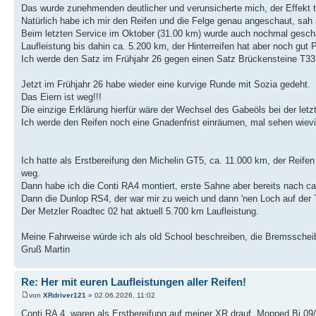
Das wurde zunehmenden deutlicher und verunsicherte mich, der Effekt tri
Natürlich habe ich mir den Reifen und die Felge genau angeschaut, sah
Beim letzten Service im Oktober (31.00 km) wurde auch nochmal gesch
Laufleistung bis dahin ca. 5.200 km, der Hinterreifen hat aber noch gut Pr
Ich werde den Satz im Frühjahr 26 gegen einen Satz Brückensteine T33
Jetzt im Frühjahr 26 habe wieder eine kurvige Runde mit Sozia gedeht.
Das Eiern ist weg!!!
Die einzige Erklärung hierfür wäre der Wechsel des Gabeöls bei der letz
Ich werde den Reifen noch eine Gnadenfrist einräumen, mal sehen wievi
Ich hatte als Erstbereifung den Michelin GT5, ca. 11.000 km, der Reifen 
weg.
Dann habe ich die Conti RA4 montiert, erste Sahne aber bereits nach ca
Dann die Dunlop RS4, der war mir zu weich und dann 'nen Loch auf der T
Der Metzler Roadtec 02 hat aktuell 5.700 km Laufleistung.
Meine Fahrweise würde ich als old School beschreiben, die Bremsscheibe
Gruß Martin
Re: Her mit euren Laufleistungen aller Reifen!
von
XRdriver121
» 02.06.2026, 11:02
Conti RA 4, waren als Erstbereifung auf meiner XR drauf. Mopped Bj.09