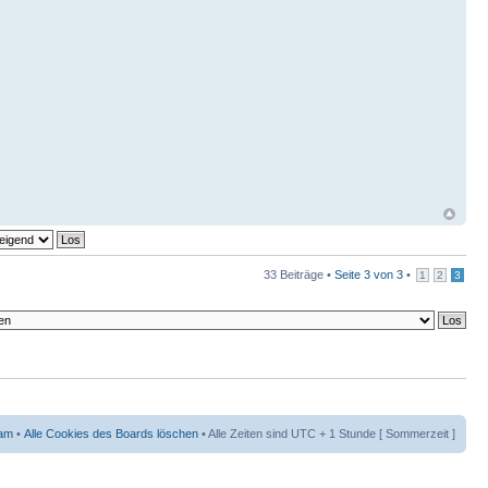
33 Beiträge •
Seite
3
von
3
•
1
2
3
am
•
Alle Cookies des Boards löschen
• Alle Zeiten sind UTC + 1 Stunde [ Sommerzeit ]