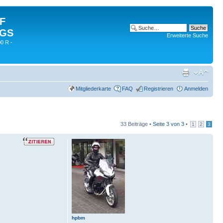
 F
 GS
Erweiterte Suche
0 R -
Mitgliederkarte
FAQ
Registrieren
Anmelden
33 Beiträge •
Seite
3
von
3
•
1
2
3
hpbm