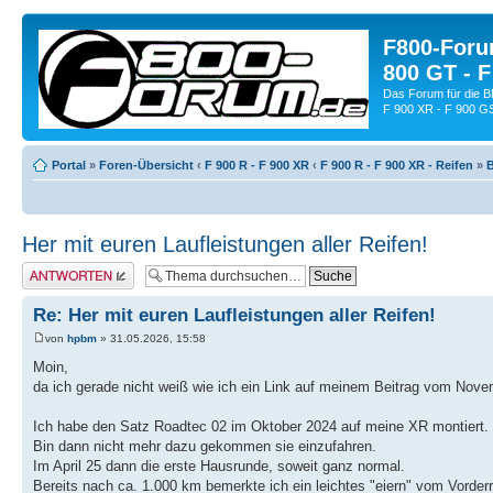
F800-Forum
800 GT - F
Das Forum für die 
F 900 XR - F 900 G
Portal
»
Foren-Übersicht
‹
F 900 R - F 900 XR
‹
F 900 R - F 900 XR - Reifen
»
B
Her mit euren Laufleistungen aller Reifen!
Antwort schreiben
Re: Her mit euren Laufleistungen aller Reifen!
von
hpbm
» 31.05.2026, 15:58
Moin,
da ich gerade nicht weiß wie ich ein Link auf meinem Beitrag vom Novem
Ich habe den Satz Roadtec 02 im Oktober 2024 auf meine XR montiert.
Bin dann nicht mehr dazu gekommen sie einzufahren.
Im April 25 dann die erste Hausrunde, soweit ganz normal.
Bereits nach ca. 1.000 km bemerkte ich ein leichtes "eiern" vom Vorderr