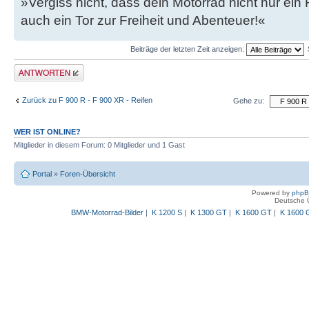
»Vergiss nicht, dass dein Motorrad nicht nur ein
auch ein Tor zur Freiheit und Abenteuer!«
Beiträge der letzten Zeit anzeigen:
Antwort schreiben
Zurück zu F 900 R - F 900 XR - Reifen
Gehe zu:
WER IST ONLINE?
Mitglieder in diesem Forum: 0 Mitglieder und 1 Gast
Portal
»
Foren-Übersicht
Powered by
php
Deutsche 
BMW-Motorrad-Bilder
|
K 1200 S
|
K 1300 GT
|
K 1600 GT
|
K 1600 