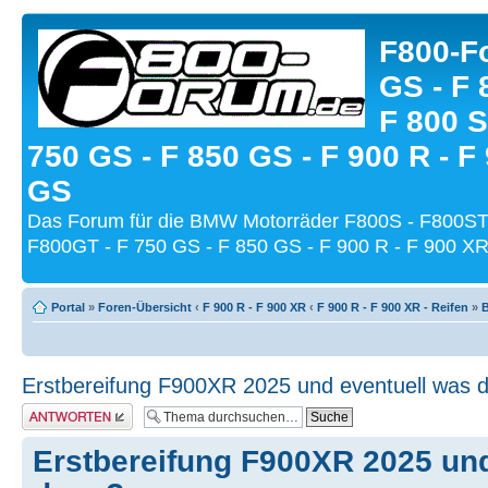
F800-Fo
GS - F 
F 800 S
750 GS - F 850 GS - F 900 R - F
GS
Das Forum für die BMW Motorräder F800S - F800ST
F800GT - F 750 GS - F 850 GS - F 900 R - F 900 XR
Portal
»
Foren-Übersicht
‹
F 900 R - F 900 XR
‹
F 900 R - F 900 XR - Reifen
»
B
Erstbereifung F900XR 2025 und eventuell was 
Antwort schreiben
Erstbereifung F900XR 2025 und