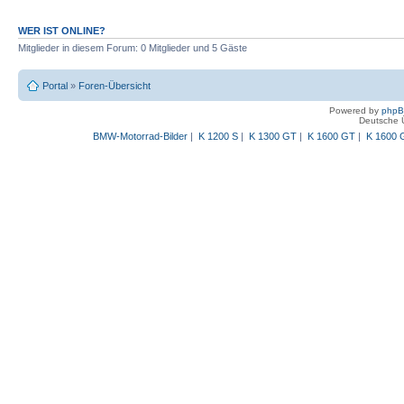
WER IST ONLINE?
Mitglieder in diesem Forum: 0 Mitglieder und 5 Gäste
Portal
»
Foren-Übersicht
Powered by
php
Deutsche 
BMW-Motorrad-Bilder
|
K 1200 S
|
K 1300 GT
|
K 1600 GT
|
K 1600 