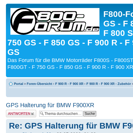
F800-Fo
GS - F 
F 800 S
750 GS - F 850 GS - F 900 R - F
GS
Das Forum für die BMW Motorräder F800S - F800ST
F800GT - F 750 GS - F 850 GS - F 900 R - F 900 XR
Portal
»
Foren-Übersicht
‹
F 900 R - F 900 XR
‹
F 900 R - F 900 XR - Zubehör
GPS Halterung für BMW F900XR
Antwort schreiben
Re: GPS Halterung für BMW F