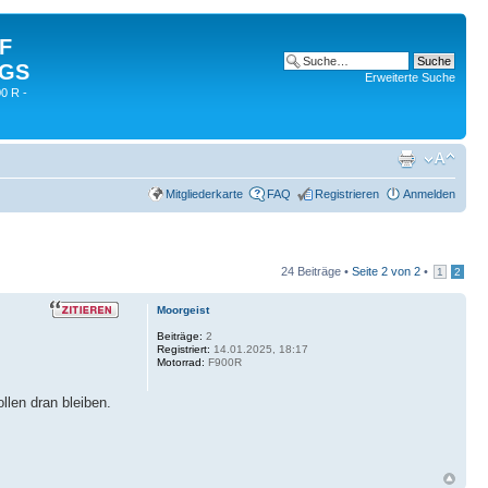
 F
 GS
Erweiterte Suche
0 R -
Mitgliederkarte
FAQ
Registrieren
Anmelden
24 Beiträge •
Seite
2
von
2
•
1
2
Moorgeist
Beiträge:
2
Registriert:
14.01.2025, 18:17
Motorrad:
F900R
len dran bleiben.