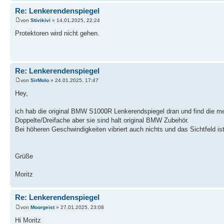
Re: Lenkerendenspiegel
von
Stivikivi
» 14.01.2025, 22:24
Protektoren wird nicht gehen.
Re: Lenkerendenspiegel
von
SirMolo
» 24.01.2025, 17:47
Hey,
ich hab die original BMW S1000R Lenkerendspiegel dran und find die m
Doppelte/Dreifache aber sie sind halt original BMW Zubehör.
Bei höheren Geschwindigkeiten vibriert auch nichts und das Sichtfeld ist
Grüße
Moritz
Re: Lenkerendenspiegel
von
Moorgeist
» 27.01.2025, 23:08
Hi Moritz