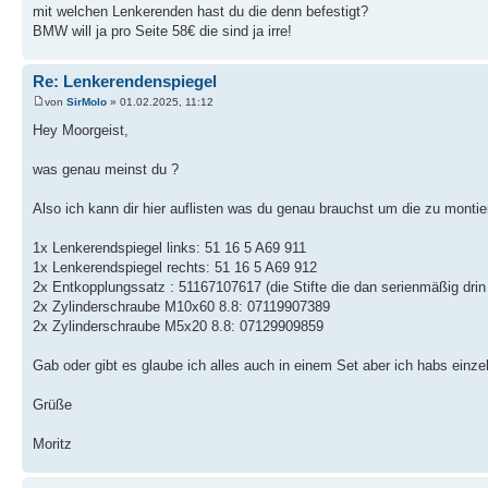
mit welchen Lenkerenden hast du die denn befestigt?
BMW will ja pro Seite 58€ die sind ja irre!
Re: Lenkerendenspiegel
von
SirMolo
» 01.02.2025, 11:12
Hey Moorgeist,
was genau meinst du ?
Also ich kann dir hier auflisten was du genau brauchst um die zu montie
1x Lenkerendspiegel links: 51 16 5 A69 911
1x Lenkerendspiegel rechts: 51 16 5 A69 912
2x Entkopplungssatz : 51167107617 (die Stifte die dan serienmäßig drin
2x Zylinderschraube M10x60 8.8: 07119907389
2x Zylinderschraube M5x20 8.8: 07129909859
Gab oder gibt es glaube ich alles auch in einem Set aber ich habs einze
Grüße
Moritz