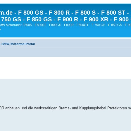
.de - F 800 GS - F 800 R - F 800 S - F 800 ST -
 750 GS - F 850 GS - F 900 R - F 900 XR - F 900
BMW Motorräder F800S - F800ST - F800GS - F800R - F800GT - F 750 GS - F 850 GS - F 90
S
»
BMW-Motorrad-Portal
R anbauen und die werksseitigen Brems- und Kupplungshebel Protektoren sol