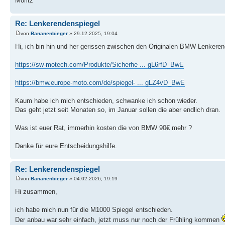
Moritz
Re: Lenkerendenspiegel
von
Bananenbieger
» 29.12.2025, 19:04
Hi, ich bin hin und her gerissen zwischen den Originalen BMW Lenkere
https://sw-motech.com/Produkte/Sicherhe ... gL6rfD_BwE
https://bmw.europe-moto.com/de/spiegel- ... gLZ4vD_BwE
Kaum habe ich mich entschieden, schwanke ich schon wieder.
Das geht jetzt seit Monaten so, im Januar sollen die aber endlich dran.
Was ist euer Rat, immerhin kosten die von BMW 90€ mehr ?
Danke für eure Entscheidungshilfe.
Re: Lenkerendenspiegel
von
Bananenbieger
» 04.02.2026, 19:19
Hi zusammen,
ich habe mich nun für die M1000 Spiegel entschieden.
Der anbau war sehr einfach, jetzt muss nur noch der Frühling kommen