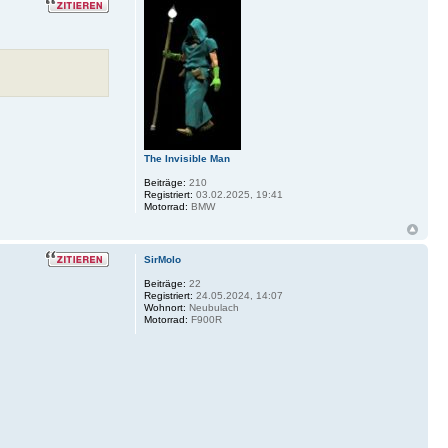
The Invisible Man
Beiträge:
210
Registriert:
03.02.2025, 19:41
Motorrad:
BMW
SirMolo
Beiträge:
22
Registriert:
24.05.2024, 14:07
Wohnort:
Neubulach
Motorrad:
F900R