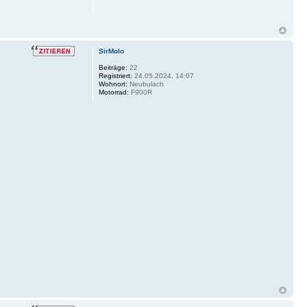
SirMolo
Beiträge:
22
Registriert:
24.05.2024, 14:07
Wohnort:
Neubulach
Motorrad:
F900R