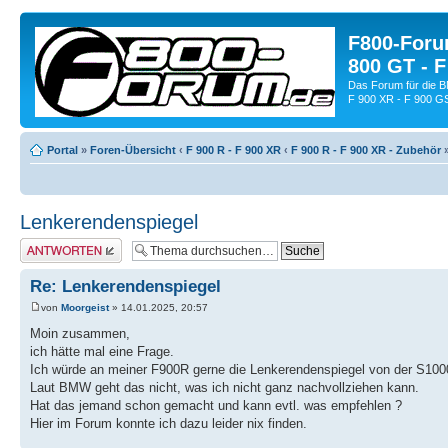
F800-Forum
800 GT - F
Das Forum für die 
F 900 XR - F 900 G
Portal
»
Foren-Übersicht
‹
F 900 R - F 900 XR
‹
F 900 R - F 900 XR - Zubehör
Lenkerendenspiegel
Antwort schreiben
Re: Lenkerendenspiegel
von
Moorgeist
» 14.01.2025, 20:57
Moin zusammen,
ich hätte mal eine Frage.
Ich würde an meiner F900R gerne die Lenkerendenspiegel von der S1000
Laut BMW geht das nicht, was ich nicht ganz nachvollziehen kann.
Hat das jemand schon gemacht und kann evtl. was empfehlen ?
Hier im Forum konnte ich dazu leider nix finden.