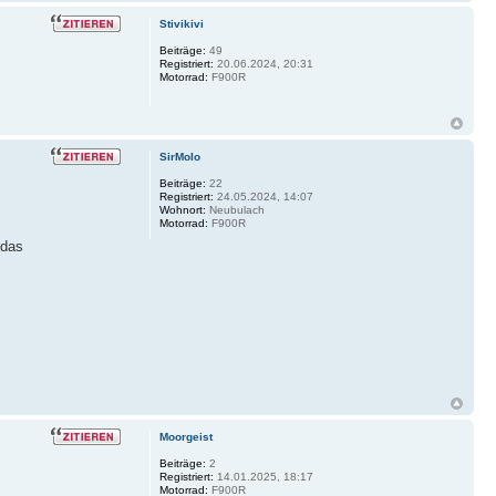
Stivikivi
Beiträge:
49
Registriert:
20.06.2024, 20:31
Motorrad:
F900R
SirMolo
Beiträge:
22
Registriert:
24.05.2024, 14:07
Wohnort:
Neubulach
Motorrad:
F900R
 das
Moorgeist
Beiträge:
2
Registriert:
14.01.2025, 18:17
Motorrad:
F900R