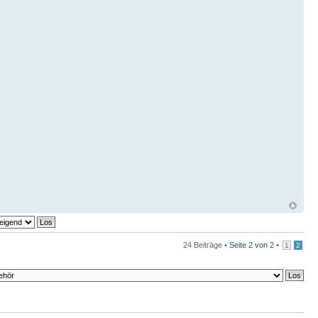
24 Beiträge •
Seite
2
von
2
•
1
2