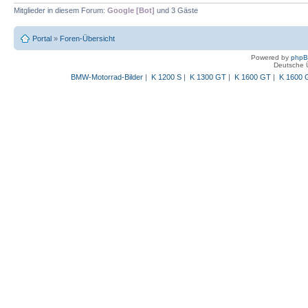
Mitglieder in diesem Forum:
Google [Bot]
und 3 Gäste
Portal
»
Foren-Übersicht
Powered by
php
Deutsche 
BMW-Motorrad-Bilder
|
K 1200 S
|
K 1300 GT
|
K 1600 GT
|
K 1600 