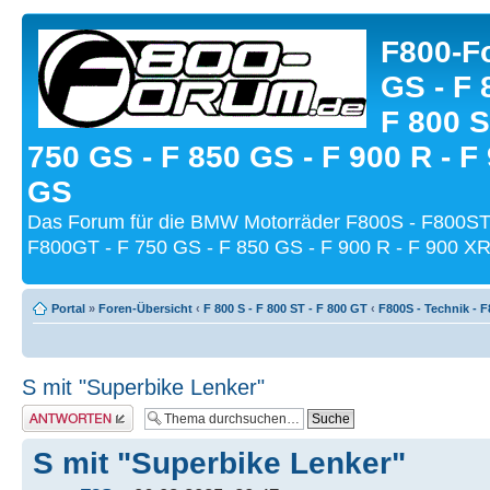
F800-Fo
GS - F 
F 800 S
750 GS - F 850 GS - F 900 R - F
GS
Das Forum für die BMW Motorräder F800S - F800ST
F800GT - F 750 GS - F 850 GS - F 900 R - F 900 XR
Portal
»
Foren-Übersicht
‹
F 800 S - F 800 ST - F 800 GT
‹
F800S - Technik - 
S mit "Superbike Lenker"
Antwort schreiben
S mit "Superbike Lenker"