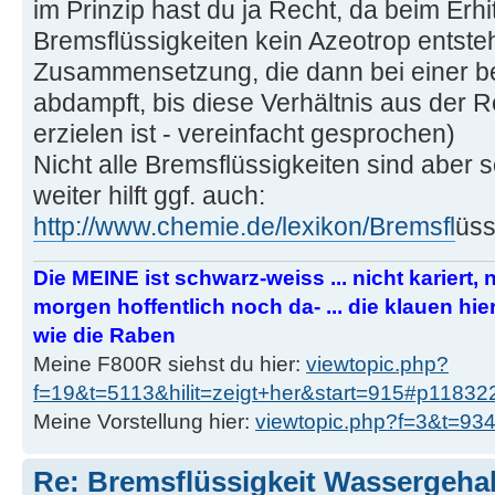
im Prinzip hast du ja Recht, da beim Erh
Bremsflüssigkeiten kein Azeotrop entsteh
Zusammensetzung, die dann bei einer b
abdampft, bis diese Verhältnis aus der Re
erzielen ist - vereinfacht gesprochen)
Nicht alle Bremsflüssigkeiten sind aber 
weiter hilft ggf. auch:
http://www.chemie.de/lexikon/Bremsfl
üss
Die MEINE ist schwarz-weiss ... nicht kariert, nic
morgen hoffentlich noch da- ... die klauen h
wie die Raben
Meine F800R siehst du hier:
viewtopic.php?
f=19&t=5113&hilit=zeigt+her&start=915#p11832
Meine Vorstellung hier:
viewtopic.php?f=3&t=9
Re: Bremsflüssigkeit Wassergehal