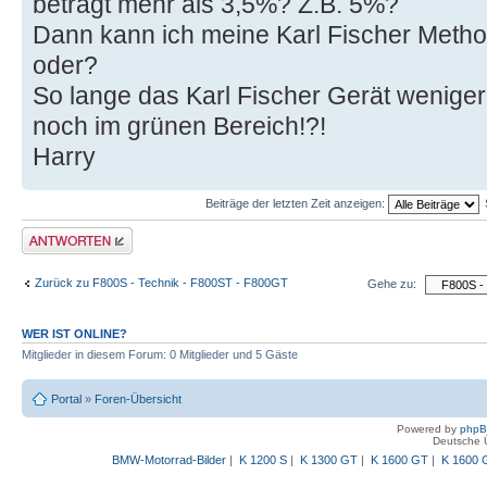
beträgt mehr als 3,5%? Z.B. 5%?
Dann kann ich meine Karl Fischer Meth
oder?
So lange das Karl Fischer Gerät weniger a
noch im grünen Bereich!?!
Harry
Beiträge der letzten Zeit anzeigen:
Antwort schreiben
Zurück zu F800S - Technik - F800ST - F800GT
Gehe zu:
WER IST ONLINE?
Mitglieder in diesem Forum: 0 Mitglieder und 5 Gäste
Portal
»
Foren-Übersicht
Powered by
php
Deutsche 
BMW-Motorrad-Bilder
|
K 1200 S
|
K 1300 GT
|
K 1600 GT
|
K 1600 