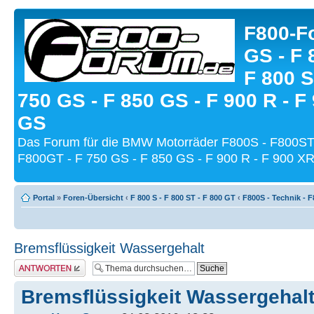
F800-Fo
GS - F 
F 800 S
750 GS - F 850 GS - F 900 R - F
GS
Das Forum für die BMW Motorräder F800S - F800ST
F800GT - F 750 GS - F 850 GS - F 900 R - F 900 XR
Portal
»
Foren-Übersicht
‹
F 800 S - F 800 ST - F 800 GT
‹
F800S - Technik - 
Bremsflüssigkeit Wassergehalt
Antwort schreiben
Bremsflüssigkeit Wassergehal