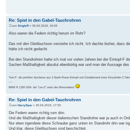
Re: Spiel in den Gabel-Tauchrohren
von
SingleR
» 30.04.2019, 16:05
Also waren die Federn richtig herum im Rohr?
Das mit den Gleitbuchsen verstehe ich nicht. Ich dachte bisher, dass di
hätte ich nicht gedacht.
Bei den Standrohren hatte ich mal vor vielen Jahren bei der Eintopf-F d
Sachen Maßhaltigkeit absolut ebenbürtig war und man der Aussage des 
Twin-F: die perfekte Symbiose aus 2-Spark-Rotax-Eintopf und Zündabstand eines Einzylinder-2-Takt
----
BMW R 1200 GSA: der "Leo-2" unter den Motorrädern!
Re: Spiel in den Gabel-Tauchrohren
von
HarrySpar
» 30.04.2019, 17:50
Die Federn waren richtig rum drin.
Und die Maßhaltigkeit dieser italienischen Standrohre war ja auch in Or
Nur eben irgendwie diese Schraube ganz unten im Standrohr drin war ir
Und klar, diese Gleitbuchsen sind beschichtet.