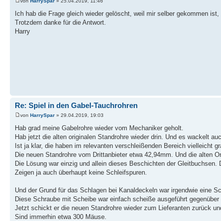
von
HarrySpar
» 25.04.2019, 11:46
Ich hab die Frage gleich wieder gelöscht, weil mir selber gekommen ist
Trotzdem danke für die Antwort.
Harry
Re: Spiel in den Gabel-Tauchrohren
von
HarrySpar
» 29.04.2019, 19:03
Hab grad meine Gabelrohre wieder vom Mechaniker geholt.
Hab jetzt die alten originalen Standrohre wieder drin. Und es wackelt auc
Ist ja klar, die haben im relevanten verschleißenden Bereich vielleich
Die neuen Standrohre vom Drittanbieter etwa 42,94mm. Und die alten O
Die Lösung war einzig und allein dieses Beschichten der Gleitbuchsen. 
Zeigen ja auch überhaupt keine Schleifspuren.
Und der Grund für das Schlagen bei Kanaldeckeln war irgendwie eine Sc
Diese Schraube mit Scheibe war einfach scheiße ausgeführt gegenüber 
Jetzt schickt er die neuen Standrohre wieder zum Lieferanten zurück und
Sind immerhin etwa 300 Mäuse.