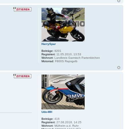
HarrySpar
Beiträge:
9201
Registriert:
11.05.2010, 13:53
Wohnort:
Landkreis Garmisch Partenkirchen
Motorrad:
F800S Rapsgelb
Udo-MH
Beiträge:
416
Registriert:
27.08.2018, 14:25
Wohnort:
Mülheim a.d. Ruhr