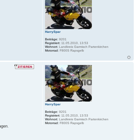
HarrySpar
Beiträge:
9201
Registriert:
11.05.2010, 13:53
Wohnort:
Landkreis Garmisch Partenkirchen
Motorrad:
F800S Rapsgelb
HarrySpar
Beiträge:
9201
Registriert:
11.05.2010, 13:53
Wohnort:
Landkreis Garmisch Partenkirchen
Motorrad:
F800S Rapsgelb
agen.