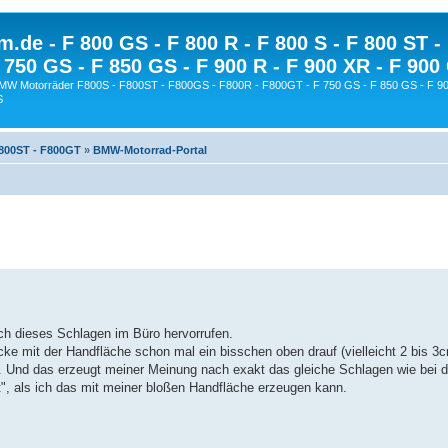
.de - F 800 GS - F 800 R - F 800 S - F 800 ST -
 750 GS - F 850 GS - F 900 R - F 900 XR - F 900
BMW Motorräder F800S - F800ST - F800GS - F800R - F800GT - F 750 GS - F 850 GS - F 90
S
F800ST - F800GT
»
BMW-Motorrad-Portal
ich dieses Schlagen im Büro hervorrufen.
ücke mit der Handfläche schon mal ein bisschen oben drauf (vielleicht 2 bis 3
en. Und das erzeugt meiner Meinung nach exakt das gleiche Schlagen wie bei 
", als ich das mit meiner bloßen Handfläche erzeugen kann.