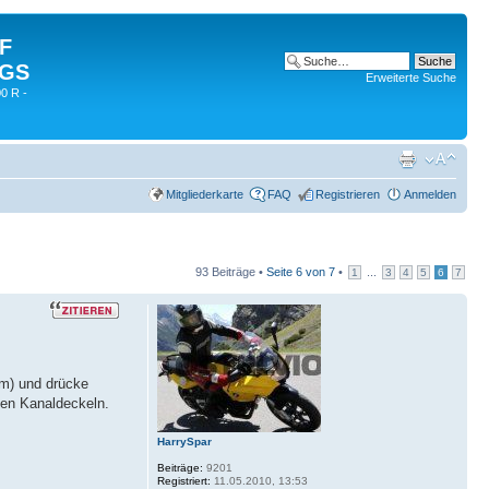
 F
 GS
Erweiterte Suche
0 R -
Mitgliederkarte
FAQ
Registrieren
Anmelden
93 Beiträge •
Seite
6
von
7
•
...
1
3
4
5
6
7
cm) und drücke
den Kanaldeckeln.
HarrySpar
Beiträge:
9201
Registriert:
11.05.2010, 13:53