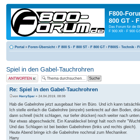
F800-Forum
800 GT - F
Das Forum für die 
F 900 XR - F 900 G
Portal
»
Foren-Übersicht
‹
F 800 S - F 800 ST - F 800 GT
‹
F800S - Technik - 
Spiel in den Gabel-Tauchrohren
Antwort schreiben
Re: Spiel in den Gabel-Tauchrohren
von
HarrySpar
» 24.04.2019, 08:06
Hab die Gabelrohre jetzt ausgebaut hier im Büro. Und ich kann tatsächl
Ich stelle einfach die Gabelrohre (einzeln) senkrecht auf den Boden, dr
dann schnell (nicht schlagen, nur tiefer drücken) noch weiter nach unt
Nur etwas abgeschwächt. Ein Kanaldeckel bringt halt noch mehr "Wucht
Und das Schlagen ist bei beiden Gabelrohren (links und rechts gleich).
Heute Abend bringe ich die Gabelrohre nochmal zum Mechaniker.
Harry