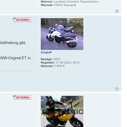
Wohnort:
Landkreis Garmisch Partenkirchen
Motorrad:
F800S Rapsgelb
Maßhaltung gibt,
SingleR
 BMW-Original-ET in
Beiträge:
2925
Registriert:
27.08.2013, 19:07
Motorrad:
F 800 R