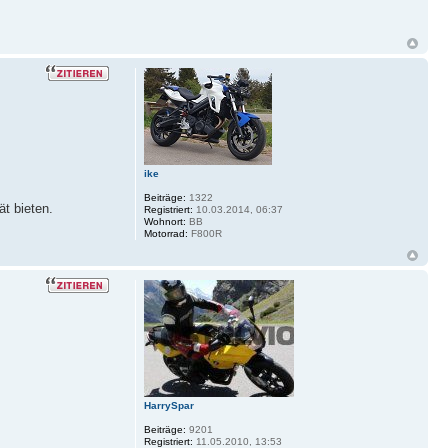
ike
Beiträge:
1322
ät bieten.
Registriert:
10.03.2014, 06:37
Wohnort:
BB
Motorrad:
F800R
HarrySpar
Beiträge:
9201
Registriert:
11.05.2010, 13:53