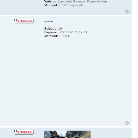
Wohnort:
Landkreis Garmisch Partenkirchen
Motorrad:
F800S Rapsgelb
praxe
Beiträge:
19
Registriert:
05.10.2017, 12:09
Motorrad:
F 800 R