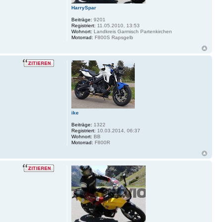
HarrySpar
Beiträge:
9201
Registriert:
11.05.2010, 13:53
Wohnort:
Landkreis Garmisch Partenkirchen
Motorrad:
F800S Rapsgelb
ike
Beiträge:
1322
Registriert:
10.03.2014, 06:37
Wohnort:
BB
Motorrad:
F800R