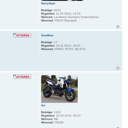
HarrySpar
Beiträge:
9201
Registriert:
11.05.2010, 13:53
Wohnort:
Landkreis Garmisch Partenkirchen
Motorrad:
F800S Rapsgelb
Sandhas
Beiträge:
17
Registriert:
16.11.2013, 19:07
Motorrad:
F800S, R75/5, MZ ETS
ike
Beiträge:
1322
Registriert:
10.03.2014, 06:37
Wohnort:
BB
Motorrad:
F800R