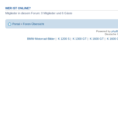
WER IST ONLINE?
Mitglieder in diesem Forum: 0 Mitglieder und 6 Gäste
Portal
»
Foren-Übersicht
Powered by
php
Deutsche 
BMW-Motorrad-Bilder
|
K 1200 S
|
K 1300 GT
|
K 1600 GT
|
K 1600 