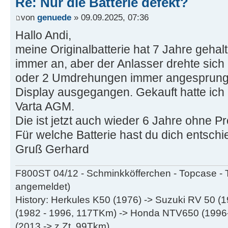
Re: Nur die Batterie defekt?
von
genuede
» 09.09.2025, 07:36
Hallo Andi,
meine Originalbatterie hat 7 Jahre geha
immer an, aber der Anlasser drehte sic
oder 2 Umdrehungen immer angesprungen
Display ausgegangen. Gekauft hatte ich
Varta AGM.
Die ist jetzt auch wieder 6 Jahre ohne P
Für welche Batterie hast du dich entsch
Gruß Gerhard
F800ST 04/12 - Schminkköfferchen - Topcase - 
angemeldet)
History: Herkules K50 (1976) -> Suzuki RV 50 
(1982 - 1996, 117TKm) -> Honda NTV650 (199
(2013 -> z.Zt. 99Tkm)