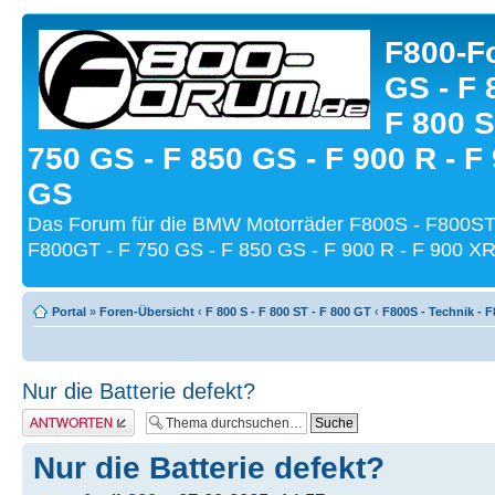
F800-Fo
GS - F 
F 800 S
750 GS - F 850 GS - F 900 R - F
GS
Das Forum für die BMW Motorräder F800S - F800ST
F800GT - F 750 GS - F 850 GS - F 900 R - F 900 XR
Portal
»
Foren-Übersicht
‹
F 800 S - F 800 ST - F 800 GT
‹
F800S - Technik - 
Nur die Batterie defekt?
Antwort schreiben
Nur die Batterie defekt?