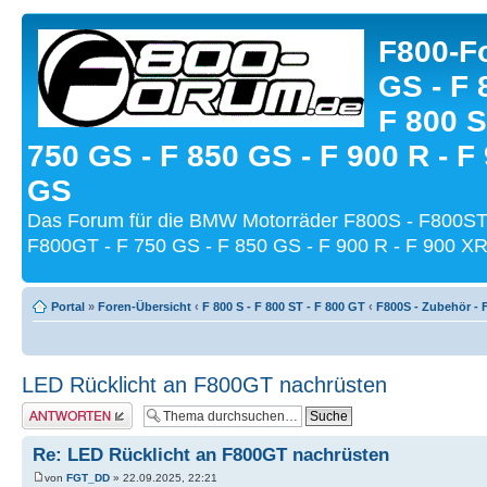
F800-Fo
GS - F 
F 800 S
750 GS - F 850 GS - F 900 R - F
GS
Das Forum für die BMW Motorräder F800S - F800ST
F800GT - F 750 GS - F 850 GS - F 900 R - F 900 XR
Portal
»
Foren-Übersicht
‹
F 800 S - F 800 ST - F 800 GT
‹
F800S - Zubehör - 
LED Rücklicht an F800GT nachrüsten
Antwort schreiben
Re: LED Rücklicht an F800GT nachrüsten
von
FGT_DD
» 22.09.2025, 22:21