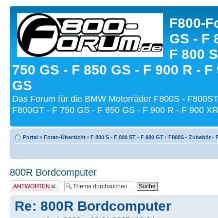
F800-Fo
GS - F 
F 800 S
750 GS - F 850 GS - F 900 R - F
GS
Das Forum für die BMW Motorräder F800S - F800ST
F800GT - F 750 GS - F 850 GS - F 900 R - F 900 XR
Portal
»
Foren-Übersicht
‹
F 800 S - F 800 ST - F 800 GT
‹
F800S - Zubehör - 
800R Bordcomputer
Antwort schreiben
Re: 800R Bordcomputer