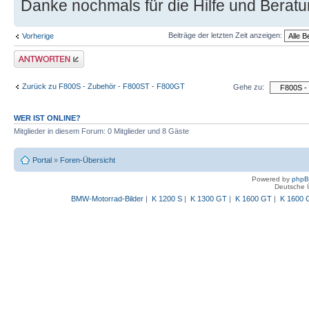
Danke nochmals für die Hilfe und Berat
Beiträge der letzten Zeit anzeigen:
Vorherige
Antwort schreiben
Zurück zu F800S - Zubehör - F800ST - F800GT
Gehe zu:
WER IST ONLINE?
Mitglieder in diesem Forum: 0 Mitglieder und 8 Gäste
Portal
»
Foren-Übersicht
Powered by
php
Deutsche 
BMW-Motorrad-Bilder
|
K 1200 S
|
K 1300 GT
|
K 1600 GT
|
K 1600 