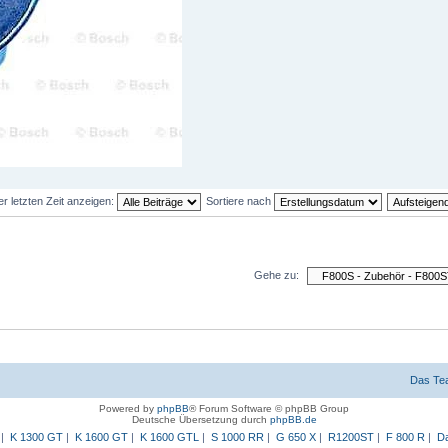
er letzten Zeit anzeigen:
Sortiere nach
Gehe zu:
Das Te
Powered by
phpBB
® Forum Software © phpBB Group
Deutsche Übersetzung durch
phpBB.de
|
K 1300 GT
|
K 1600 GT
|
K 1600 GTL
|
S 1000 RR
|
G 650 X
|
R1200ST
|
F 800 R
|
Da