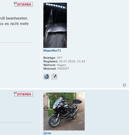
oll beantworten.
ss es nicht mehr
Mopedfan71
Beiträge:
367
Registriert:
26.07.2010, 21:43
Wohnort:
Hagen
Motorrad:
F800GT
@rne