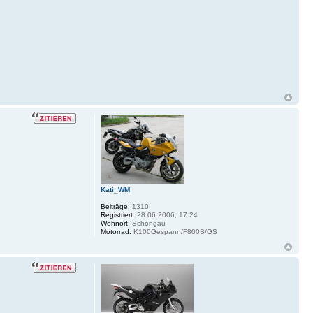
Kati_WM
Beiträge:
1310
Registriert:
28.06.2006, 17:24
Wohnort:
Schongau
Motorrad:
K100Gespann/F800S/GS