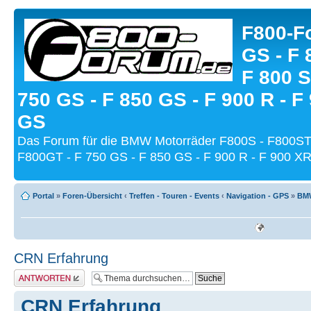
F800-Fo
GS - F 
F 800 S
750 GS - F 850 GS - F 900 R - F
GS
Das Forum für die BMW Motorräder F800S - F800ST
F800GT - F 750 GS - F 850 GS - F 900 R - F 900 XR
Portal
»
Foren-Übersicht
‹
Treffen - Touren - Events
‹
Navigation - GPS
»
BMW
CRN Erfahrung
Antwort schreiben
CRN Erfahrung