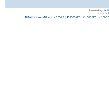
Powered by
php
Deutsche 
BMW-Motorrad-Bilder
|
K 1200 S
|
K 1300 GT
|
K 1600 GT
|
K 1600 