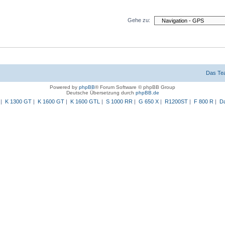
Gehe zu:
Das Te
Powered by
phpBB
® Forum Software © phpBB Group
Deutsche Übersetzung durch
phpBB.de
|
K 1300 GT
|
K 1600 GT
|
K 1600 GTL
|
S 1000 RR
|
G 650 X
|
R1200ST
|
F 800 R
|
Da