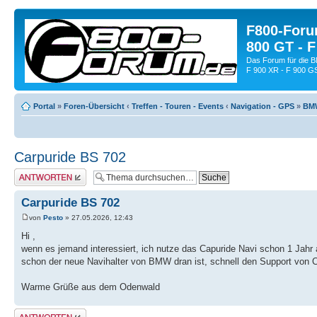
F800-Forum
800 GT - F
Das Forum für die 
F 900 XR - F 900 G
Portal
»
Foren-Übersicht
‹
Treffen - Touren - Events
‹
Navigation - GPS
»
BMW
Carpuride BS 702
Antwort schreiben
Carpuride BS 702
von
Pesto
» 27.05.2026, 12:43
Hi ,
wenn es jemand interessiert, ich nutze das Capuride Navi schon 1 Jahr
schon der neue Navihalter von BMW dran ist, schnell den Support von 
Warme Grüße aus dem Odenwald
Antwort schreiben