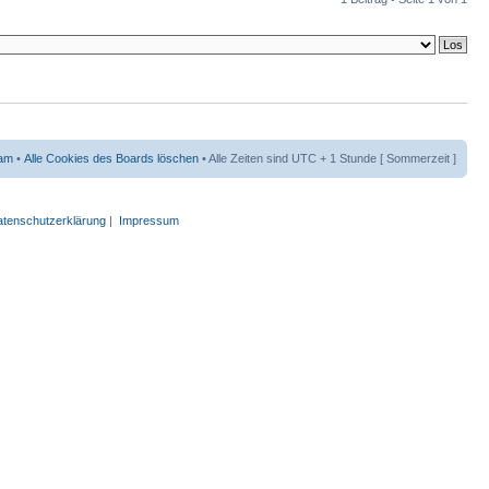
am
•
Alle Cookies des Boards löschen
• Alle Zeiten sind UTC + 1 Stunde [ Sommerzeit ]
tenschutzerklärung
|
Impressum