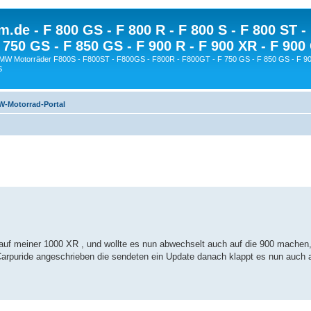
.de - F 800 GS - F 800 R - F 800 S - F 800 ST -
 750 GS - F 850 GS - F 900 R - F 900 XR - F 900
BMW Motorräder F800S - F800ST - F800GS - F800R - F800GT - F 750 GS - F 850 GS - F 90
S
-Motorrad-Portal
 auf meiner 1000 XR , und wollte es nun abwechselt auch auf die 900 machen,
Carpuride angeschrieben die sendeten ein Update danach klappt es nun auch 