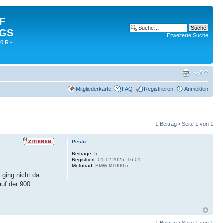
 F
 GS
Erweiterte Suche
0 R -
Mitgliederkarte
FAQ
Registrieren
Anmelden
1 Beitrag • Seite
1
von
1
Pesto
Beiträge:
5
Registriert:
01.12.2025, 16:01
Motorrad:
BMW M1000xr
 ging nicht da
auf der 900
1 Beitrag • Seite
1
von
1